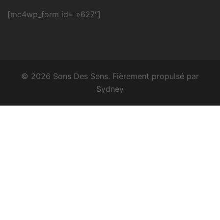
[mc4wp_form id= »627″]
© 2026 Sons Des Sens. Fièrement propulsé par
Sydney