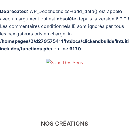
Deprecated
: WP_Dependencies->add_data() est appelé
avec un argument qui est
obsolète
depuis la version 6.9.0 !
Les commentaires conditionnels IE sont ignorés par tous
les navigateurs pris en charge. in
/homepages/0/d279575411/htdocs/clickandbuilds/Intuit
includes/functions.php
on line
6170
Aller
au
Audioguides
contenu
Ouvrir/fermer
le
menu
DÉCOUVRIR
NOS CRÉATIONS