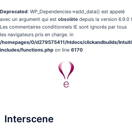
Deprecated
: WP_Dependencies->add_data() est appelé
avec un argument qui est
obsolète
depuis la version 6.9.0 !
Les commentaires conditionnels IE sont ignorés par tous
les navigateurs pris en charge. in
/homepages/0/d279575411/htdocs/clickandbuilds/Intuit
includes/functions.php
on line
6170
Aller
au
contenu
Ouvrir/fermer
le
menu
Interscene