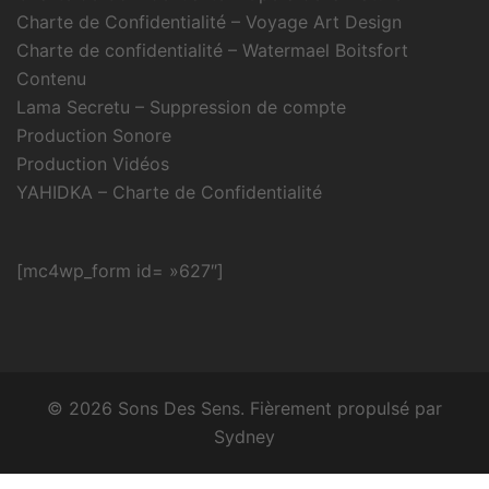
Charte de Confidentialité – Voyage Art Design
Charte de confidentialité – Watermael Boitsfort
Contenu
Lama Secretu – Suppression de compte
Production Sonore
Production Vidéos
YAHIDKA – Charte de Confidentialité
[mc4wp_form id= »627″]
© 2026 Sons Des Sens. Fièrement propulsé par
Sydney