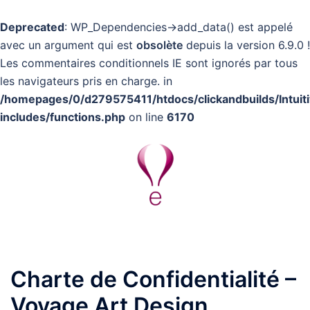
Deprecated
: WP_Dependencies->add_data() est appelé
avec un argument qui est
obsolète
depuis la version 6.9.0 !
Les commentaires conditionnels IE sont ignorés par tous
les navigateurs pris en charge. in
/homepages/0/d279575411/htdocs/clickandbuilds/Intuit
includes/functions.php
on line
6170
Aller
au
contenu
Ouvrir/fermer
le
menu
Charte de Confidentialité –
Voyage Art Design