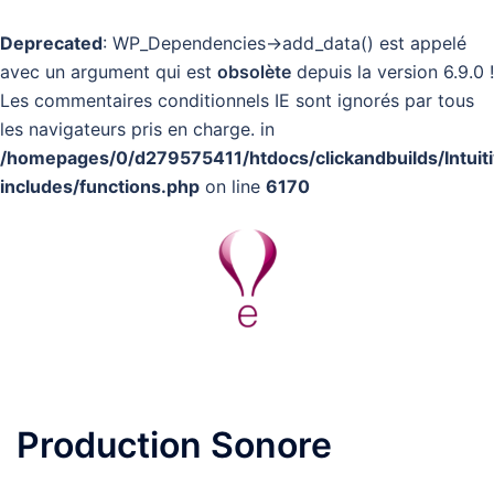
Deprecated
: WP_Dependencies->add_data() est appelé
avec un argument qui est
obsolète
depuis la version 6.9.0 !
Les commentaires conditionnels IE sont ignorés par tous
les navigateurs pris en charge. in
/homepages/0/d279575411/htdocs/clickandbuilds/Intuit
includes/functions.php
on line
6170
Aller
au
contenu
Ouvrir/fermer
le
menu
Production Sonore