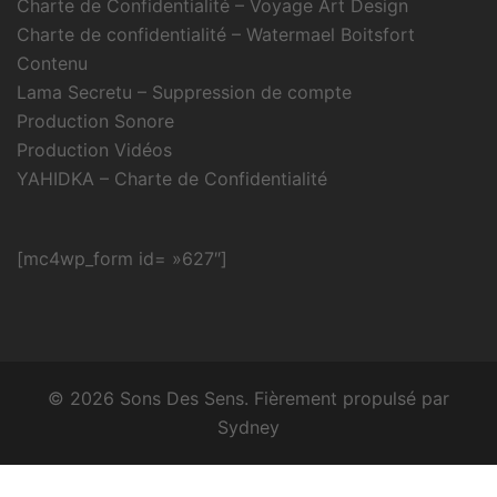
Charte de Confidentialité – Voyage Art Design
Charte de confidentialité – Watermael Boitsfort
Contenu
Lama Secretu – Suppression de compte
Production Sonore
Production Vidéos
YAHIDKA – Charte de Confidentialité
[mc4wp_form id= »627″]
© 2026 Sons Des Sens. Fièrement propulsé par
Sydney