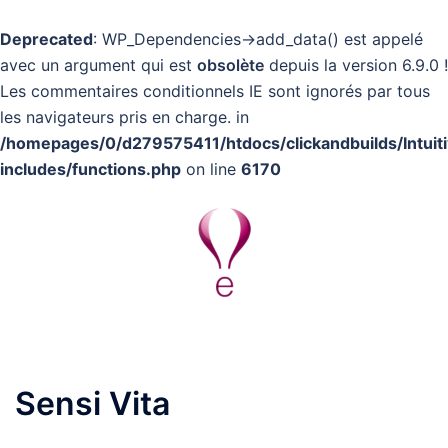
Deprecated
: WP_Dependencies->add_data() est appelé
avec un argument qui est
obsolète
depuis la version 6.9.0 !
Les commentaires conditionnels IE sont ignorés par tous
les navigateurs pris en charge. in
/homepages/0/d279575411/htdocs/clickandbuilds/Intuit
includes/functions.php
on line
6170
Aller
au
contenu
Ouvrir/fermer
le
menu
Sensi Vita