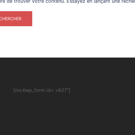
re de trouver votre contenu. Essayez en lançant une reche
[mc4wp_form id= »627″]