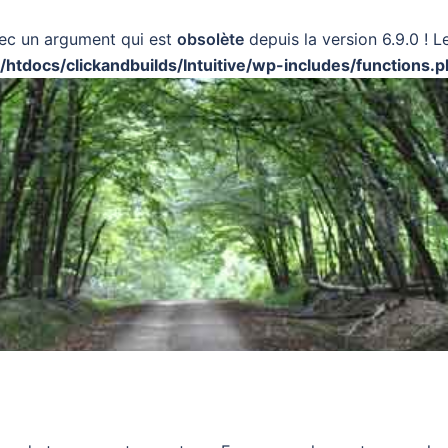
ec un argument qui est
obsolète
depuis la version 6.9.0 ! 
docs/clickandbuilds/Intuitive/wp-includes/functions.