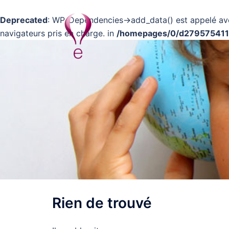
Deprecated
: WP_Dependencies->add_data() est appelé av
navigateurs pris en charge. in
/homepages/0/d279575411/ht
Aller
au
contenu
Rien de trouvé