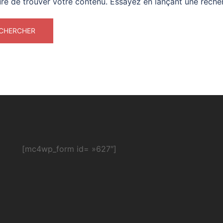
re de trouver votre contenu. Essayez en lançant une reche
[mc4wp_form id= »627″]